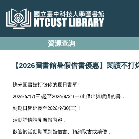
跳
到
主
要
內
資源查詢
容
區
【2026圖書館暑假借書優惠】閱讀不打
快來圖書館打包你的夏日書單
!
三
起至
一
止借出與續借的書，
2026/6/17(
)
2026/8/31(
)
到期日皆延長至
三
！
2026/9/30(
)
活動詳情請見海報內容，
歡迎於活動期間到館借書、預約取書或續借，