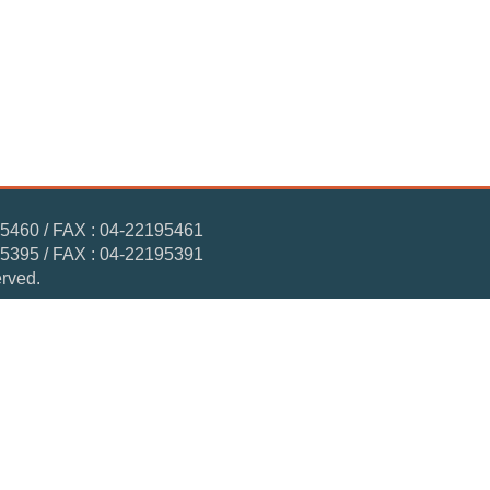
/ FAX : 04-22195461
/ FAX : 04-22195391
ved.