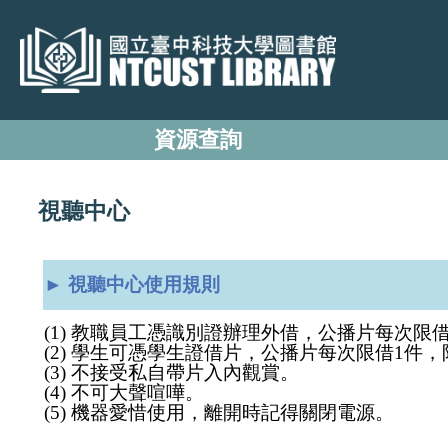
跳
到
主
要
內
資源查詢
容
區
視聽中心
► 視聽中心使用規則
(1) 教職員工憑識別證辦理外借，公播片每次限
(2) 學生可憑學生證借片，公播片每次限借1件
(3) 不接受私自帶片入內觀賞。
(4) 不可大聲喧嘩。
(5) 機器愛惜使用，離開時記得關閉電源。