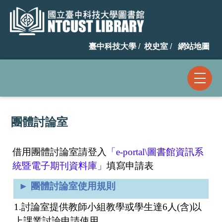
跳
到
主
臺中科技大學
/
校史室
/
網站地圖
要
內
容
區
團體討論室
借用團體討論室請登入
「e-portal\圖書館資訊系
統暨電子期刊資料庫」
填寫申請表
► 團體討論室使用規則
1.討論室提供教師小組教學或學生達6人(含)以
上課業討論申請使用。