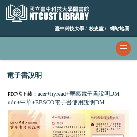
跳
到
主
臺中科技大學
/
校史室
/
網站地圖
要
內
容
區
電子書說明
acer+hyread+華藝電子書說明DM
PDF檔下載：
udn+中華+EBSCO電子書使用說明DM