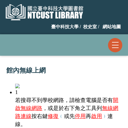
跳
到
主
臺中科技大學
/
校史室
/
網站地圖
要
內
容
區
館內無線上網
若搜尋不到學校網路，請檢查電腦是否有
開
啟無線網路
，或是於右下角之工具列
無線網
路連線
按右鍵
修復
﹙
或先
停用
再
啟用
﹚
連
線。