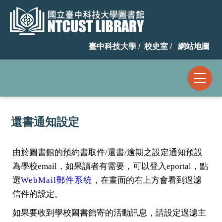
跳
到
主
臺中科技大學
/
校史室
/
網站地圖
要
內
容
區
還書通知設定
由於圖書館的預約書取件/還書/逾期之設定通知預設
為學校email，如果讀者有需要，可以登入eportal，點
選
WebMail郵件系統
，在畫面的右上方會看到過濾
信件的設定。
如果要收到學校圖書館寄的活動訊息，請設定過濾主