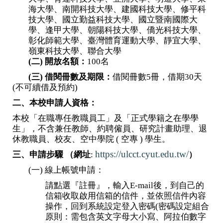
海大學、南開科技大學、建國科技大學、修平科
技大學、國立勤益科技大學、國立暨南國際大
學、逢甲大學、朝陽科技大學、僑光科技大學、
彰化師範大學、臺灣體育運動大學、靜宜大學、
嶺東科技大學、聯合大學
(二) 開放名額：
100名
(三) 借閱冊數及期限：
借閱冊數5冊，借期30天
(不可續借及預約)
二、本校申請人資格：
本校「在職專任教職員工」及「正式學籍之在學學
生」，不含兼任教師、約聘僱員、研究計畫助理、退
休教職員、校友、空中學院 ( 空專 ) 學生。
https://ulcct.cyut.edu.tw/
三、申請步驟 （網址
:
）
(一) 線上帳號申請：
請點選『註冊』，輸入E-mail後，到自己的
信箱收取啟用信箱的信件，並依照信件內容
操作，回到系統設定登入密碼(
密碼設定組合
原則：需包含英文字母大小寫、阿拉伯數字