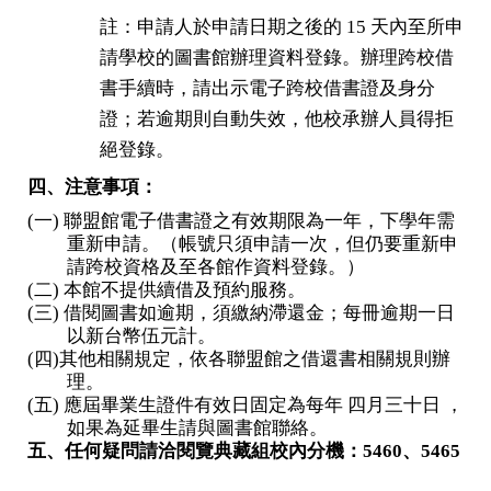
註：申請人於申請日期之後的 15 天內至所申
請學校的圖書館辦理資料登錄。辦理跨校借
書手續時，請出示電子跨校借書證及身分
證；若逾期則自動失效，他校承辦人員得拒
絕登錄。
四、注意事項：
(一)
聯盟館電子借書證之有效期限為一年，下學年需
重新申請。（帳號只須申請一次，但仍要重新申
請跨校資格及至各館作資料登錄。）
(二)
本館不提供續借及預約服務。
(三)
借閱圖書如逾期，須繳納滯還金；每冊逾期一日
以新台幣伍元計。
(四)
其他相關規定，依各聯盟館之借還書相關規則辦
理。
(五)
應屆畢業生證件有效日固定為每年 四月三十日 ，
如果為延畢生請與圖書館聯絡。
五、任何疑問請洽閱覽典藏組校內分機：5460、5465