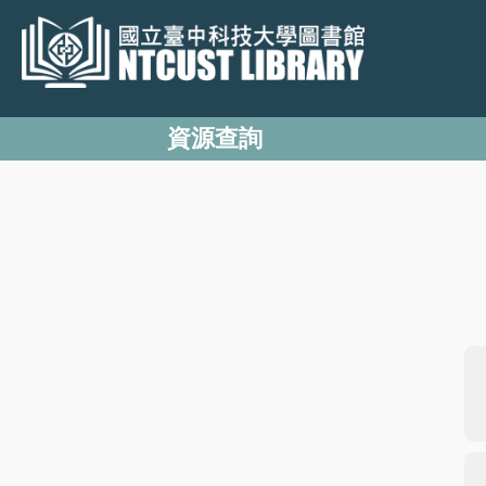
跳
到
主
要
資源查詢
內
容
區